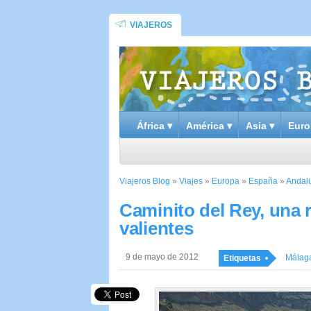
VIAJEROS
África ▾
América ▾
Asia ▾
Euro
Viajeros Blog
»
Viajes
»
Europa
»
España
»
Andal
Caminito del Rey, una r
valientes
9 de mayo de 2012
Málag
Etiquetas