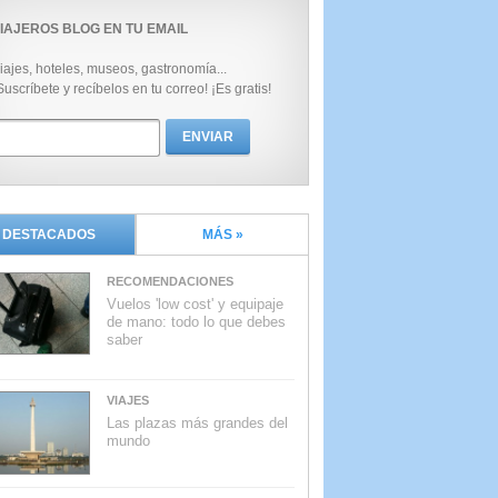
IAJEROS BLOG EN TU EMAIL
iajes, hoteles, museos, gastronomía...
Suscríbete y recíbelos en tu correo! ¡Es gratis!
DESTACADOS
MÁS »
RECOMENDACIONES
Vuelos 'low cost' y equipaje
de mano: todo lo que debes
saber
VIAJES
Las plazas más grandes del
mundo