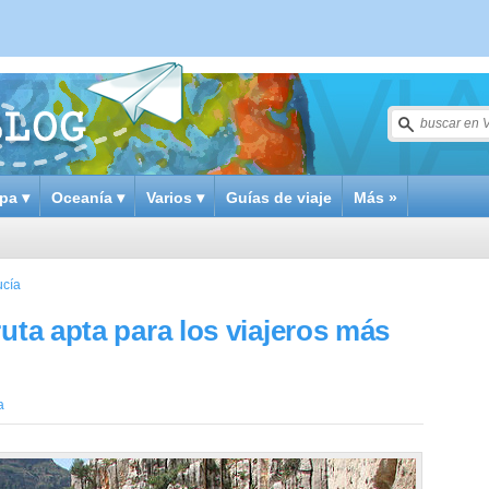
pa ▾
Oceanía ▾
Varios ▾
Guías de viaje
Más »
ucía
uta apta para los viajeros más
a