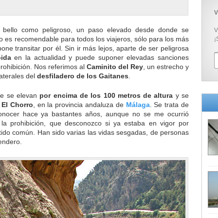
V
 bello como peligroso, un paso elevado desde donde se
V
 no es recomendable para todos los viajeros, sólo para los más
¡
one transitar por él. Sin ir más lejos, aparte de ser peligrosa
bida
en la actualidad y puede suponer elevadas sanciones
rohibición. Nos referimos al
Caminito del Rey
, un estrecho y
laterales del
desfiladero de los Gaitanes
.
ue se elevan
por encima de los 100 metros de altura
y se
e
El Chorro
, en la provincia andaluza de
Málaga
. Se trata de
conocer hace ya bastantes años, aunque no se me ocurrió
 la prohibición, que desconozco si ya estaba en vigor por
tido común. Han sido varias las vidas sesgadas, de personas
endero.