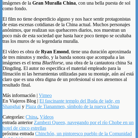
imágenes de la
Gran Muralla China
, con una bella puesta de sol
como fondo.
El film no tiene desperdicio alguno y nos hace sentir protagonistas
de estas escenas cotidianas de la China actual. Muchos personajes
anónimos, que realizan sus quehaceres diarios, nos muestran un
poco más de esta sociedad que hasta hace poco tiempo se ocultaba
tras los muros de su legendaria muralla.
El vídeo es obra de
Ryan Emond
, tiene una duración aproximada
de tres minutos y medio, y la banda sonora que acompaña a las
imágenes es el tema
BlueHorse
, una obra de la cantautora china Sa
Dingding. El autor no especifica el material empleado para la
filmación ni las herramientas utilizadas para su montaje, aún así está
claro que es una obra digna de un profesional si nos atenemos al
resultado final.
Más información |
Vimeo
En Viajeros Blog |
El fascinante templo del Buda de jade, en
Shanghai
y
Plaza de Tiananmen, símbolo de la nueva China
Categorías:
China
,
Vídeos
entrada anterior
Zambezi Queen, navegando por el río Chobe en un
hotel de cinco estrellas
próxima entrada
Chinchón, un pintoresco pueblo de la Comunidad