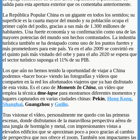
salida para esta apertura exterior que os comentaba anteriormente.
La República Popular China es un gigante en todos los sentidos; su
superficie es la cuarta mayor del mundo y su población ocupa el
primer cajón del podio, gracias a sus más de 1.300 millones de
habitantes. Una fuerte economía y su confirmación como una de las
mayores potencias del mundo son hechos contrastados. La industria
turística también se ha destapado como uno de los puntos fuertes y
más prometedores para este país. Ya en el año 2009 se convirtió en
el quinto país más visitado del orbe y para el año 2020 se espera que
el sector turístico suponga el 11% de su PIB.
Los que aún no hemos tenido la oportunidad de viajar a China
podemos «hacer boca» viendo las fotografías y vídeos que
comparten en la red los afortunados viajeros que ya han disfrutado
de esta visita. Es el caso de
Moments In China
, un vídeo que
emplea la técnica
time-lapse
para mostrarnos diferentes momentos y
lugares capturados en varias ciudades chinas:
Pekín
,
Hong Kong
,
Shanghai
,
Guangzhou
y
Guilin
.
Tras visionar el vídeo, personalmente me quedo con las primeras
escenas, donde disfrutamos de la maravillosa perspectiva aérea de
una jungla de hormigón y metal, con impresionantes vistas a
elevados edificios que se aproximan poco a poco gracias al cambio
de perspectiva que nos ofrece el zoom. También son impactantes las