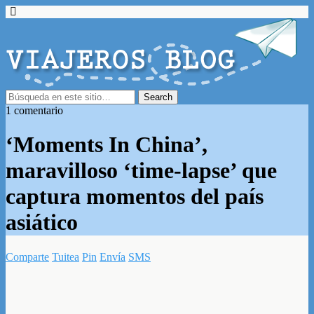
1 comentario
‘Moments In China’,
maravilloso ‘time-lapse’ que
captura momentos del país
asiático
Comparte
Tuitea
Pin
Envía
SMS